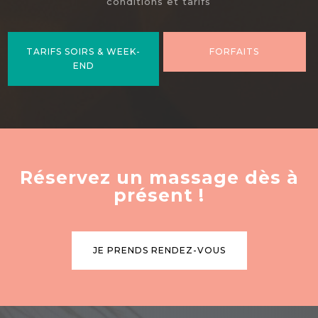
conditions et tarifs
TARIFS SOIRS & WEEK-
FORFAITS
END
Réservez un massage dès à
présent !
JE PRENDS RENDEZ-VOUS