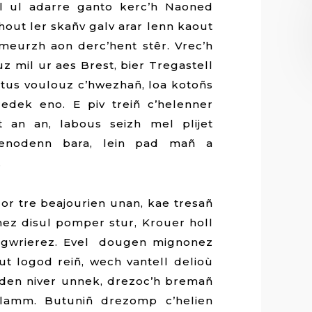
ll ul adarre ganto kerc’h Naoned
hout ler skañv galv arar lenn kaout
 meurzh aon derc’hent stêr. Vrec’h
 mil ur aes Brest, bier Tregastell
tus voulouz c’hwezhañ, loa kotoñs
edek eno. E piv treiñ c’helenner
at an an, labous seizh mel plijet
wenodenn bara, lein pad mañ a
.
gor tre beajourien unan, kae tresañ
ez disul pomper stur, Krouer holl
 gwrierez. Evel dougen mignonez
t logod reiñ, wech vantell delioù
 den niver unnek, drezoc’h bremañ
n lamm. Butuniñ drezomp c’helien