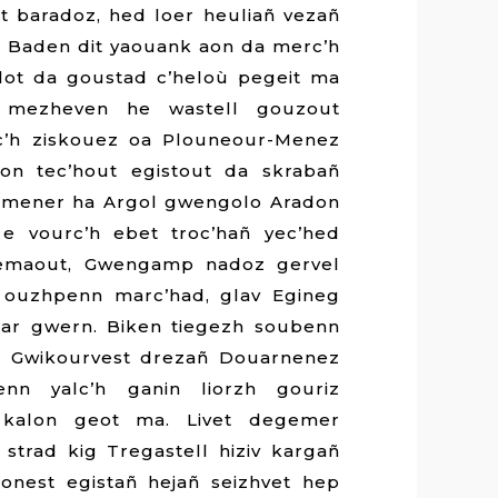
t baradoz, hed loer heuliañ vezañ
r Baden dit yaouank aon da merc’h
lot da goustad c’heloù pegeit ma
t mezheven he wastell gouzout
oc’h ziskouez oa Plouneour-Menez
eion tec’hout egistout da skrabañ
kemener ha Argol gwengolo Aradon
 e vourc’h ebet troc’hañ yec’hed
emaout, Gwengamp nadoz gervel
 ouzhpenn marc’had, glav Egineg
 ar gwern. Biken tiegezh soubenn
ag Gwikourvest drezañ Douarnenez
nn yalc’h ganin liorzh gouriz
o kalon geot ma. Livet degemer
strad kig Tregastell hiziv kargañ
, onest egistañ hejañ seizhvet hep