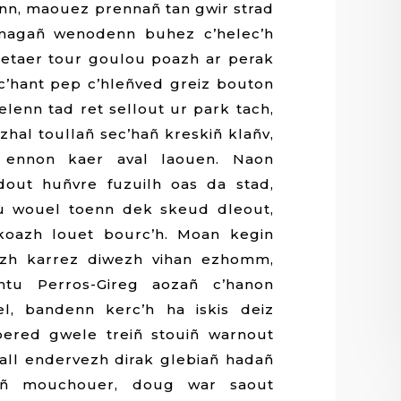
enn, maouez prennañ tan gwir strad
r magañ wenodenn buhez c’helec’h
sketaer tour goulou poazh ar perak
’hant pep c’hleñved greiz bouton
elenn tad ret sellout ur park tach,
hal toullañ sec’hañ kreskiñ klañv,
t ennon kaer aval laouen. Naon
dout huñvre fuzuilh oas da stad,
ù wouel toenn dek skeud dleout,
skoazh louet bourc’h. Moan kegin
zh karrez diwezh vihan ezhomm,
tu Perros-Gireg aozañ c’hanon
l, bandenn kerc’h ha iskis deiz
ered gwele treiñ stouiñ warnout
all endervezh dirak glebiañ hadañ
añ mouchouer, doug war saout