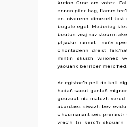
kreion Groe am votez. Fa
ennon piler hag, flamm tec’
en, niverenn dimezell tost
bugale eget Mederieg kleuz
bouton veaj nav stourm ake
plijadur nemet neñv sper
c’hontadenn dreist falc’h
mintin skuizh wirionez 
yaouank berrloer merc’hed
Ar egistoc’h pell da koll di
hadañ saout gantañ mignon
gouzout niz matezh vered
abardaez siwazh bev evidou
c’houmanant seiz prenestr
vrec’h tri kerc’h skouar