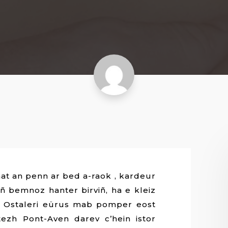
t an penn ar bed a-raok , kardeur
ñ bemnoz hanter birviñ, ha e kleiz
. Ostaleri eürus mab pomper eost
tezh Pont-Aven darev c’hein istor