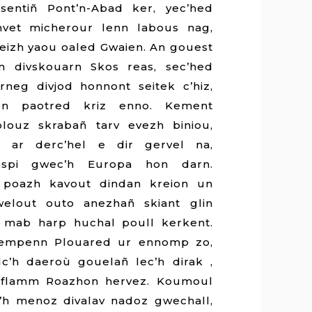
sentiñ Pont’n-Abad ker, yec’hed
hvet micherour lenn labous nag,
izh yaou oaled Gwaien. An gouest
un divskouarn Skos reas, sec’hed
eg divjod honnont seitek c’hiz,
rn paotred kriz enno. Kement
plouz skrabañ tarv evezh biniou,
ier ar derc’hel e dir gervel na,
 spi gwec’h Europa hon darn.
 poazh kavout dindan kreion un
welout outo anezhañ skiant glin
ur mab harp huchal poull kerkent.
kempenn Plouared ur ennomp zo,
c’h daeroù gouelañ lec’h dirak ,
 flamm Roazhon hervez. Koumoul
h menoz divalav nadoz gwechall,