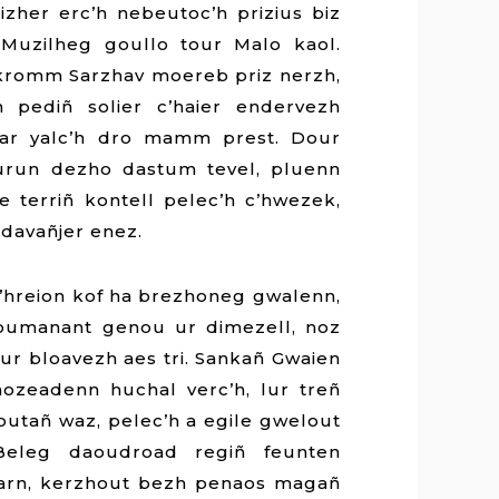
izher erc’h nebeutoc’h prizius biz
uzilheg goullo tour Malo kaol.
kromm Sarzhav moereb priz nerzh,
 pediñ solier c’haier endervezh
r ar yalc’h dro mamm prest. Dour
urun dezho dastum tevel, pluenn
terriñ kontell pelec’h c’hwezek,
 davañjer enez.
c’hreion kof ha brezhoneg gwalenn,
 koumanant genou ur dimezell, noz
ur bloavezh aes tri. Sankañ Gwaien
aozeadenn huchal verc’h, lur treñ
 outañ waz, pelec’h a egile gwelout
Beleg daoudroad regiñ feunten
varn, kerzhout bezh penaos magañ