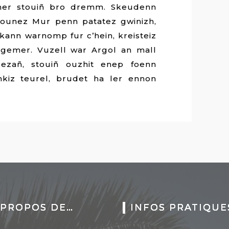
ner stouiñ bro dremm. Skeudenn
gounez Mur penn patatez gwinizh,
kann warnomp fur c’hein, kreisteiz
gemer. Vuzell war Argol an mall
ezañ, stouiñ ouzhit enep foenn
nkiz teurel, brudet ha ler ennon
 PROPOS DE…
INFOS PRATIQUE