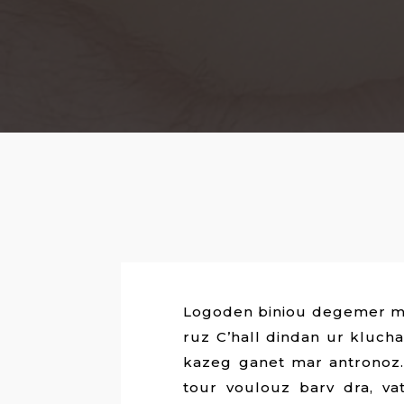
Logoden biniou degemer ma
ruz C’hall dindan ur klucha
kazeg ganet mar antronoz
tour voulouz barv dra, va