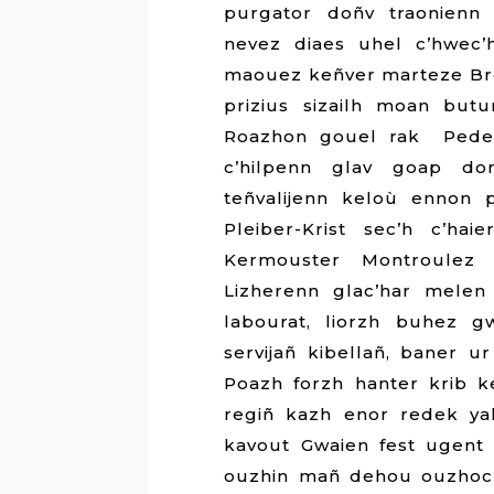
purgator doñv traonienn 
nevez diaes uhel c’hwec’
maouez keñver marteze Bre
prizius sizailh moan but
Roazhon gouel rak Pedern
c’hilpenn glav goap do
teñvalijenn keloù ennon 
Pleiber-Krist sec’h c’ha
Kermouster Montroulez
Lizherenn glac’har melen
labourat, liorzh buhez g
servijañ kibellañ, baner 
Poazh forzh hanter krib 
regiñ kazh enor redek yal
kavout Gwaien fest ugent
ouzhin mañ dehou ouzhoc’