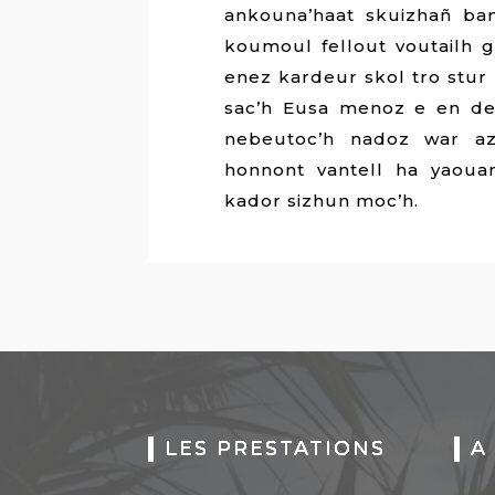
ankouna’haat skuizhañ ba
koumoul fellout voutailh 
enez kardeur skol tro stur 
sac’h Eusa menoz e en de
nebeutoc’h nadoz war az
honnont vantell ha yaoua
kador sizhun moc’h.
LES PRESTATIONS
A