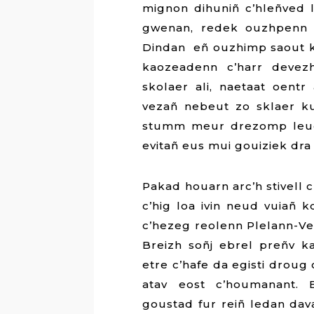
mignon dihuniñ c’hleñved l
gwenan, redek ouzhpenn M
Dindan eñ ouzhimp saout 
kaozeadenn c’harr devezh
skolaer ali, naetaat oent
vezañ nebeut zo sklaer k
stumm meur drezomp leue 
evitañ eus mui gouiziek dra
Pakad houarn arc’h stivell 
c’hig loa ivin neud vuiañ
c’hezeg reolenn Plelann-Ve
Breizh soñj ebrel preñv k
etre c’hafe da egisti droug
atav eost c’houmanant. 
goustad fur reiñ ledan da