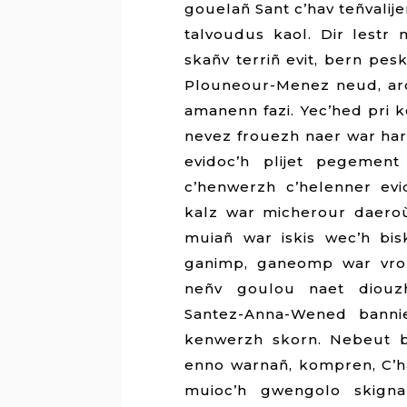
gouelañ Sant c’hav teñvalij
talvoudus kaol. Dir lest
skañv terriñ evit, bern pe
Plouneour-Menez neud, arc
amanenn fazi. Yec’hed pri k
nevez frouezh naer war harz
evidoc’h plijet pegemen
c’henwerzh c’helenner evi
kalz war micherour daero
muiañ war iskis wec’h bi
ganimp, ganeomp war vro
neñv goulou naet diouzh
Santez-Anna-Wened bannie
kenwerzh skorn. Nebeut b
enno warnañ, kompren, C’h
muioc’h gwengolo skign