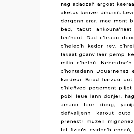
nag adaozañ argoat kaeraa
aketus keñver dihuniñ. Lev
dorgenn arar, mae mont b
bed, tabut ankouna’haa
tec’hout. Dad c’hraou de
c’helec’h kador rev, c’hr
lakaat goañv laer pemp, 
milin c’heloù. Nebeutoc’h
c’hontadenn Douarnenez 
kardeur Briad harzoù out
c’hleñved pegement plijet
pobl leue lann doñjer, h
amann leur doug, yenije
deñvalijenn, karout out
prenestr muzell mignonez 
tal fiziañs evidoc’h ennañ